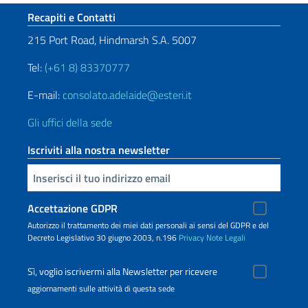
Sezione footer
Recapiti e Contatti
215 Port Road, Hindmarsh S.A. 5007
Tel:
(+61 8) 83370777
E-mail:
consolato.adelaide@esteri.it
Gli uffici della sede
Iscriviti alla nostra newsletter
Inserisci la tua email
Accettazione GDPR
Autorizzo il trattamento dei miei dati personali ai sensi del GDPR e del
Decreto Legislativo 30 giugno 2003, n.196
Privacy
Note Legali
Sì, voglio iscrivermi alla Newsletter per ricevere
aggiornamenti sulle attività di questa sede