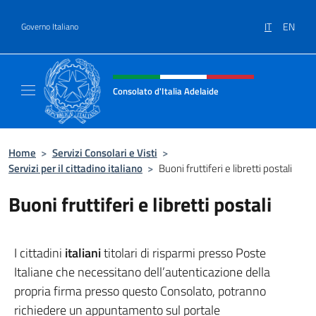
Salta al contenuto
IT
EN
Governo Italiano
Intestazione sito, social e menù
Consolato d'Italia Adelaide
Il sito ufficiale del Consolato d'Italia Adelaid
Home
>
Servizi Consolari e Visti
>
Servizi per il cittadino italiano
>
Buoni fruttiferi e libretti postali
Buoni fruttiferi e libretti postali
I cittadini
italiani
titolari di risparmi presso Poste
Italiane che necessitano dell’autenticazione della
propria firma presso questo Consolato, potranno
richiedere un appuntamento sul portale