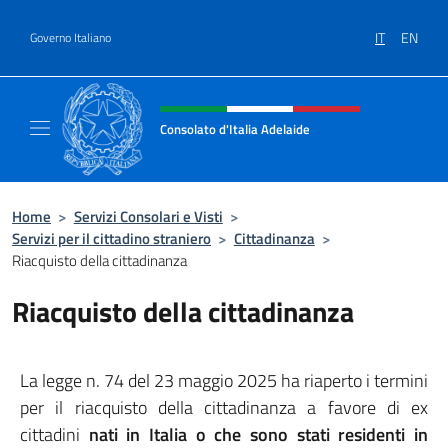
Salta al contenuto
IT
EN
Governo Italiano
Intestazione sito, social e menù
Consolato d'Italia Adelaide
Il sito ufficiale del Consolato d'Italia Adelaid
Home
>
Servizi Consolari e Visti
>
Servizi per il cittadino straniero
>
Cittadinanza
>
Riacquisto della cittadinanza
Riacquisto della cittadinanza
La legge n. 74 del 23 maggio 2025 ha riaperto i termini
per il riacquisto della cittadinanza a favore di ex
cittadini
nati in Italia o che sono stati residenti in