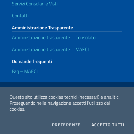
Servizi Consolari e Visti
Contatti
Amministrazione Trasparente
Amministrazione trasparente – Consolato
Amministrazione trasparente – MAECI
Domande frequenti
Faq – MAECI
Link Utili
Note legali
Privacy e cookie policy
Dichiarazione di accessibilità
Questo sito utilizza cookies tecnici (necessari) e analitici.
Proseguendo nella navigazione accetti l'utilizzo dei
cookies.
2026 Copyright Ministero degli Affari Esteri e della Cooperazione
Internazionale
COOKIES
I CO
PREFERENZE
ACCETTO TUTTI
Facebook
Twitter
Whatsapp