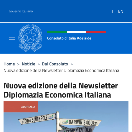
Salta al contenuto
IT
EN
Governo Italiano
Intestazione sito, social e menù
Consolato d'Italia Adelaide
Il sito ufficiale del Consolato d'Italia Adelaid
Home
>
Notizie
>
Dal Consolato
>
Nuova edizione della Newsletter Diplomazia Economica Italiana
Nuova edizione della Newsletter
Diplomazia Economica Italiana