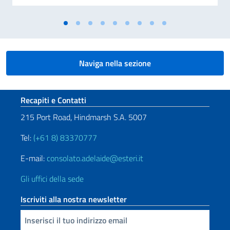
Naviga nella sezione
Sezione footer
Recapiti e Contatti
215 Port Road, Hindmarsh S.A. 5007
Tel:
(+61 8) 83370777
E-mail:
consolato.adelaide@esteri.it
Gli uffici della sede
Iscriviti alla nostra newsletter
Inserisci la tua email